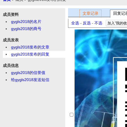
文章记录
回复记
成员资料
gygls2018的名片
全选
-
反选
-
不选
加入“我的收
gygls2018的商号
成员发表
gygls2018发布的文章
gygls2018发布的回复
成员信息
gygls2018的信誉值
给gygls2018发送短信