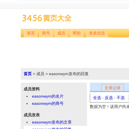
首页
商号
成员
帮助
发表信息
首页
> 成员 > easonwym发布的回复
文章记录
成员资料
easonwym的名片
全选
-
反选
-
不选
easonwym的商号
数据为空！该用户尚
成员发表
easonwym发布的文章