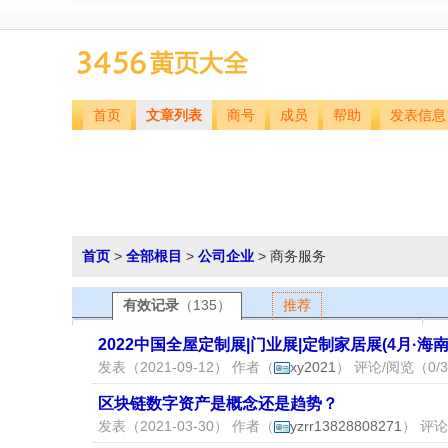
首页
文章列表
商号
成员
帮助
发表信息
首页
>
全部根目
>
公司企业
> 商务服务
有效记录
（135）
推荐
2022中国全屋定制展|门业展|定制家居展(4月·海南
发表（2021-09-12） 作者（
xy2021
） 评论/阅览（0/
区块链数字资产是概念还是趋势？
发表（2021-03-30） 作者（
yzrr13828808271
） 评论