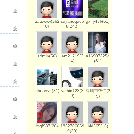
aaawww(262
suyanqqudo
gxny456(61)
0)
u(243)
admin(56)
am21219(3
a169078254
4)
(31)
njhuanyu(31)
wubin123(3
深圳市锦仁(2
0)
9)
bfqf987(26)
1862706869
bld365(16)
0(20)