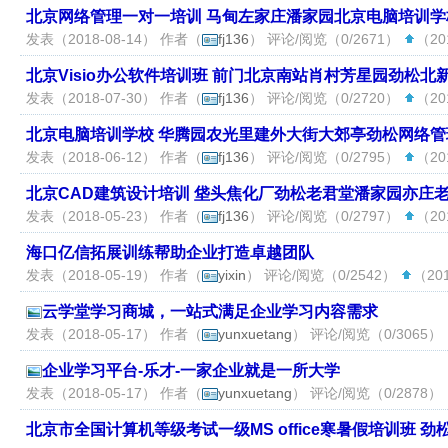
北京网络管理一对一培训 马甸左家庄潘家园北京电脑培训学
发表（2018-08-14） 作者（
fj136
） 评论/阅览（0/2671）
（201
北京Visio办公软件培训班 前门北京南站肖村芳星园劲松
发表（2018-07-30） 作者（
fj136
） 评论/阅览（0/2720）
（201
北京电脑培训学校 华腾园农光里建外大街大郊亭劲松网络
发表（2018-06-12） 作者（
fj136
） 评论/阅览（0/2795）
（201
北京CAD建筑设计培训 垡头焦化厂劲松老君堂潘家园亦庄
发表（2018-05-23） 作者（
fj136
） 评论/阅览（0/2797）
（201
海口亿信拓展训练帮助企业打造卓越团队
发表（2018-05-19） 作者（
yixin
） 评论/阅览（0/2542）
（201
云学堂学习商城，一站式满足企业学习内容需求
发表（2018-05-17） 作者（
yunxuetang
） 评论/阅览（0/3065）
企业学习平台-乐才-一家企业就是一所大学
发表（2018-05-17） 作者（
yunxuetang
） 评论/阅览（0/2878）
北京市全国计算机等级考试一级MS office寒暑假培训班