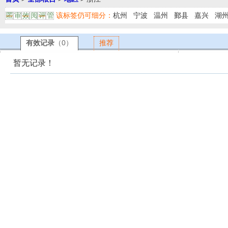
该标签仍可细分：
杭州
宁波
温州
鄞县
嘉兴
湖
匿
审
效
阅
评
管
有效记录
（0）
推荐
暂无记录！