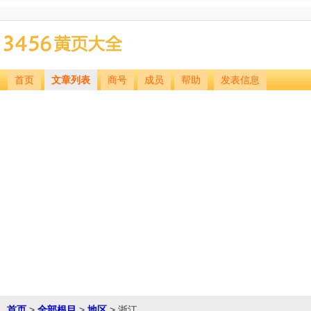
首页
文章列表
商号
成员
帮助
发表信息
首页
>
全部根目
>
地区
> 浙江