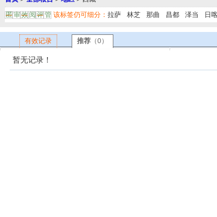
该标签仍可细分：
拉萨
林芝
那曲
昌都
泽当
日
匿
审
效
阅
评
管
有效记录
推荐
（0）
暂无记录！