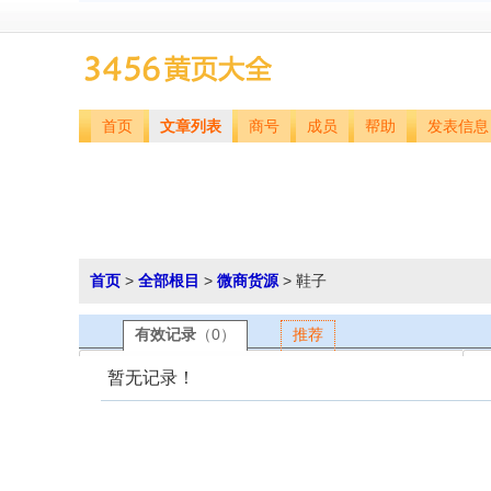
首页
文章列表
商号
成员
帮助
发表信息
首页
>
全部根目
>
微商货源
> 鞋子
有效记录
（0）
推荐
暂无记录！