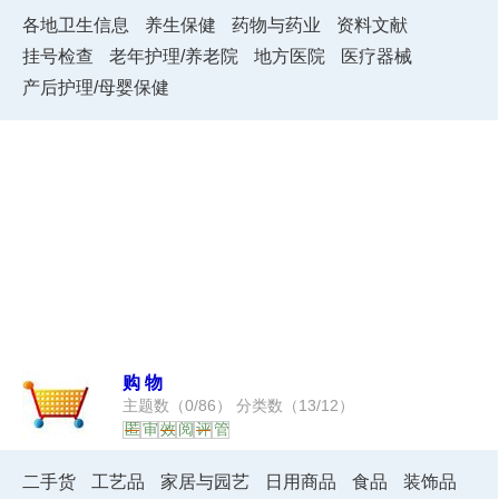
各地卫生信息
养生保健
药物与药业
资料文献
挂号检查
老年护理/养老院
地方医院
医疗器械
产后护理/母婴保健
购物
主题数（
0
/
86
） 分类数（
13
/
12
）
匿
审
效
阅
评
管
二手货
工艺品
家居与园艺
日用商品
食品
装饰品