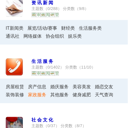
资讯新闻
主题数（
0
/
288
） 分类数（
9
/
8
）
匿
审
效
阅
评
管
IT新闻类
展览/活动/赛事
财经类
生活服务类
通讯社
网络媒体
协会组织
娱乐类
生活服务
主题数（
0
/
1402
） 分类数（
11
/
10
）
匿
审
效
阅
评
管
房屋租赁
房产信息
婚庆服务
美容美发
婚恋交友
装饰装修
家政服务
其他服务
健身减肥
天气查询
社会文化
主题数（
0
/
37
） 分类数（
8
/
7
）