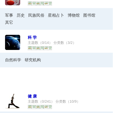
匿
审
效
阅
评
管
军事
历史
民族民俗
星相占卜
博物馆
图书馆
其它
科学
主题数（
0
/
14
） 分类数（
3
/
2
）
匿
审
效
阅
评
管
自然科学
研究机构
健康
主题数（
0
/
241
） 分类数（
10
/
9
）
匿
审
效
阅
评
管