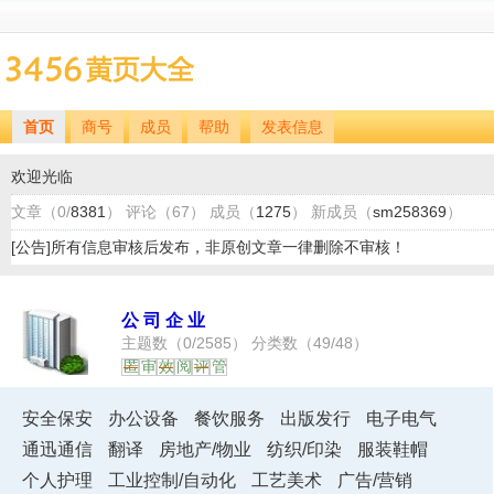
首页
商号
成员
帮助
发表信息
欢迎光临
文章（
0
/
8381
） 评论（
67
） 成员（
1275
） 新成员（
sm258369
）
[公告]所有信息审核后发布，非原创文章一律删除不审核！
公司企业
主题数（
0
/
2585
） 分类数（
49
/
48
）
匿
审
效
阅
评
管
安全保安
办公设备
餐饮服务
出版发行
电子电气
通迅通信
翻译
房地产/物业
纺织/印染
服装鞋帽
个人护理
工业控制/自动化
工艺美术
广告/营销