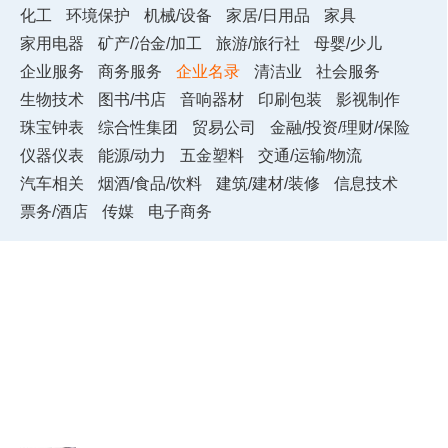
化工
环境保护
机械/设备
家居/日用品
家具
家用电器
矿产/冶金/加工
旅游/旅行社
母婴/少儿
企业服务
商务服务
企业名录
清洁业
社会服务
生物技术
图书/书店
音响器材
印刷包装
影视制作
珠宝钟表
综合性集团
贸易公司
金融/投资/理财/保险
仪器仪表
能源/动力
五金塑料
交通/运输/物流
汽车相关
烟酒/食品/饮料
建筑/建材/装修
信息技术
票务/酒店
传媒
电子商务